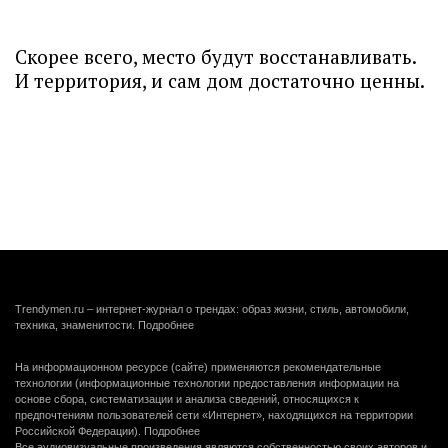
Скорее всего, место будут восстанавливать.
И территория, и сам дом достаточно ценны.
Trendymen.ru – интернет-журнал о трендах: образ жизни, стиль, автомобили,
техника, знаменитости.
Подробнее
На информационном ресурсе (сайте) применяются рекомендательные
технологии (информационные технологии предоставления информации на
основе сбора, систематизации и анализа сведений, относящихся к
предпочтениям пользователей сети «Интернет», находящихся на территории
Российской Федерации).
Подробнее
Все аудиовизуальные произведения являются собственностью своих авторов и