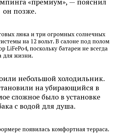
емпинга «премиум», — пояснил
он позже.
етовых люка и три огромных солнечных
истемы на 12 вольт. В салоне под полом
 LiFePo4, поскольку батареи не всегда
а для жизни.
роили небольшой холодильник.
становили на убирающийся в
мое сложное было в установке
бака с водой для душа.
формере появилась комфортная терраса.