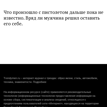
Что произошло с пистолетом дальше пока не
известно. Вряд ли мужчина решил оставить
его себе.
Trendymen.ru – интернет-журнал о трендах: образ жизни, стиль, автомобили,
техника, знаменитости.
Подробнее
На информационном ресурсе (сайте) применяются рекомендательные
технологии (информационные технологии предоставления информации на
основе сбора, систематизации и анализа сведений, относящихся к
предпочтениям пользователей сети «Интернет», находящихся на территории