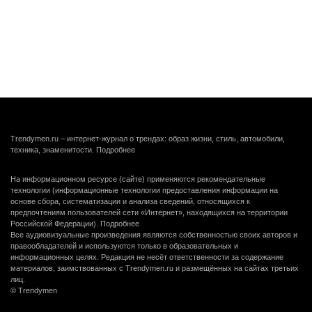
Trendymen.ru – интернет-журнал о трендах: образ жизни, стиль, автомобили,
техника, знаменитости.
Подробнее
На информационном ресурсе (сайте) применяются рекомендательные
технологии (информационные технологии предоставления информации на
основе сбора, систематизации и анализа сведений, относящихся к
предпочтениям пользователей сети «Интернет», находящихся на территории
Российской Федерации).
Подробнее
Все аудиовизуальные произведения являются собственностью своих авторов и
правообладателей и используются только в образовательных и
информационных целях. Редакция не несёт ответственности за содержание
материалов, заимствованных с Trendymen.ru и размещённых на сайтах третьих
лиц.
© Trendymen