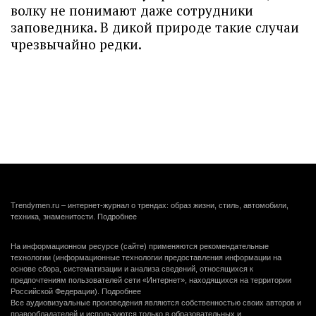
волку не понимают даже сотрудники
заповедника. В дикой природе такие случаи
чрезвычайно редки.
Trendymen.ru – интернет-журнал о трендах: образ жизни, стиль, автомобили,
техника, знаменитости.
Подробнее
На информационном ресурсе (сайте) применяются рекомендательные
технологии (информационные технологии предоставления информации на
основе сбора, систематизации и анализа сведений, относящихся к
предпочтениям пользователей сети «Интернет», находящихся на территории
Российской Федерации).
Подробнее
Все аудиовизуальные произведения являются собственностью своих авторов и
правообладателей и используются только в образовательных и