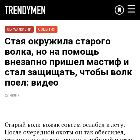
☰
ОБРАЗ ЖИЗНИ
СОБЫТИЯ
Стая окружила старого
волка, но на помощь
внезапно пришел мастиф и
стал защищать, чтобы волк
поел: видео
27 ИЮНЯ
Старый волк-вожак совсем ослабел к лету.
После очередной охоты он так обессилел,
что мог только лечь рядом с добычей и стая