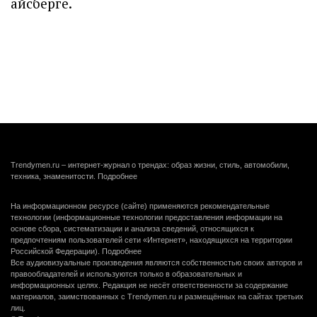
айсберге.
Trendymen.ru – интернет-журнал о трендах: образ жизни, стиль, автомобили,
техника, знаменитости.
Подробнее
На информационном ресурсе (сайте) применяются рекомендательные
технологии (информационные технологии предоставления информации на
основе сбора, систематизации и анализа сведений, относящихся к
предпочтениям пользователей сети «Интернет», находящихся на территории
Российской Федерации).
Подробнее
Все аудиовизуальные произведения являются собственностью своих авторов и
правообладателей и используются только в образовательных и
информационных целях. Редакция не несёт ответственности за содержание
материалов, заимствованных с Trendymen.ru и размещённых на сайтах третьих
лиц.