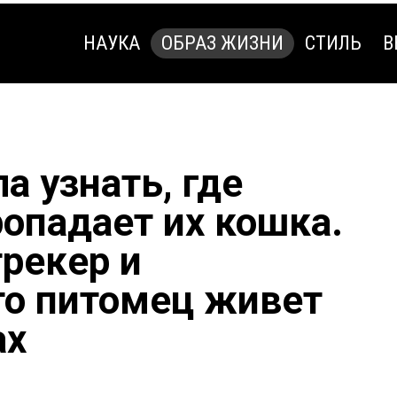
НАУКА
ОБРАЗ ЖИЗНИ
СТИЛЬ
В
НАУКА
ОБРАЗ ЖИЗНИ
СТИЛЬ
В
а узнать, где
ропадает их кошка.
трекер и
то питомец живет
ах