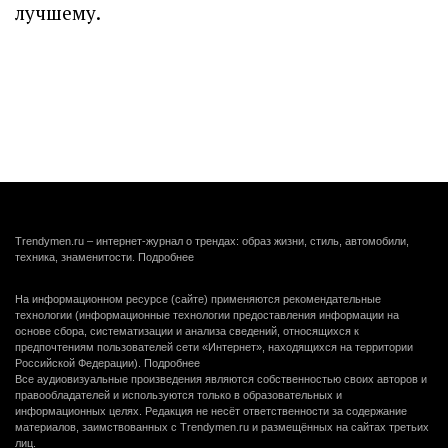
лучшему.
Trendymen.ru – интернет-журнал о трендах: образ жизни, стиль, автомобили,
техника, знаменитости.
Подробнее
На информационном ресурсе (сайте) применяются рекомендательные
технологии (информационные технологии предоставления информации на
основе сбора, систематизации и анализа сведений, относящихся к
предпочтениям пользователей сети «Интернет», находящихся на территории
Российской Федерации).
Подробнее
Все аудиовизуальные произведения являются собственностью своих авторов и
правообладателей и используются только в образовательных и
информационных целях. Редакция не несёт ответственности за содержание
материалов, заимствованных с Trendymen.ru и размещённых на сайтах третьих
лиц.