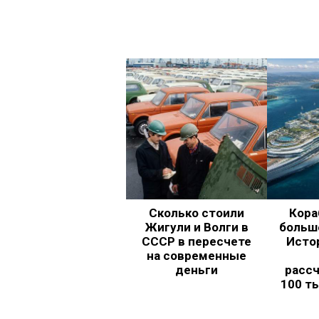
Сколько стоили
Кора
Жигули и Волги в
больш
СССР в пересчете
Исто
на современные
деньги
рассч
100 т