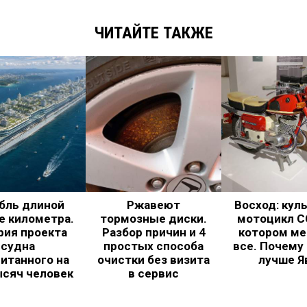
ЧИТАЙТЕ ТАКЖЕ
бль длиной
Ржавеют
Восход: кул
е километра.
тормозные диски.
мотоцикл С
рия проекта
Разбор причин и 4
котором ме
судна
простых способа
все. Почему
итанного на
очистки без визита
лучше Я
ысяч человек
в сервис