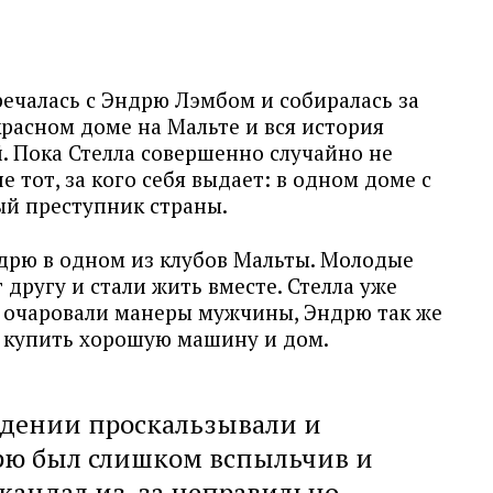
речалась с Эндрю Лэмбом и собиралась за
красном доме на Мальте и вся история
. Пока Стелла совершенно случайно не
е тот, за кого себя выдает: в одном доме с
й преступник страны.
дрю в одном из клубов Мальты. Молодые
 другу и стали жить вместе. Стелла уже
ее очаровали манеры мужчины, Эндрю так же
ы купить хорошую машину и дом.
едении проскальзывали и
рю был слишком вспыльчив и
скандал из-за неправильно