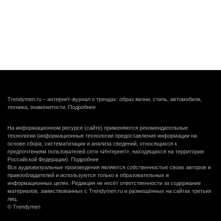
Trendymen.ru – интернет-журнал о трендах: образ жизни, стиль, автомобили,
техника, знаменитости.
Подробнее
На информационном ресурсе (сайте) применяются рекомендательные
технологии (информационные технологии предоставления информации на
основе сбора, систематизации и анализа сведений, относящихся к
предпочтениям пользователей сети «Интернет», находящихся на территории
Российской Федерации).
Подробнее
Все аудиовизуальные произведения являются собственностью своих авторов и
правообладателей и используются только в образовательных и
информационных целях. Редакция не несёт ответственности за содержание
материалов, заимствованных с Trendymen.ru и размещённых на сайтах третьих
лиц.
© Trendymen