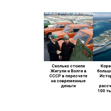
Сколько стоили
Кора
Жигули и Волги в
больш
СССР в пересчете
Исто
на современные
деньги
рассч
100 т