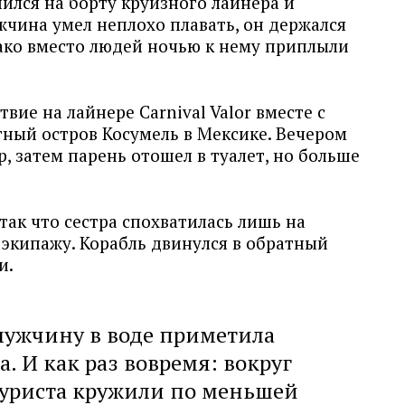
ился на борту круизного лайнера и
жчина умел неплохо плавать, он держался
ако вместо людей ночью к нему приплыли
вие на лайнере Carnival Valor вместе с
тный остров Косумель в Мексике. Вечером
р, затем парень отошел в туалет, но больше
ак что сестра спохватилась лишь на
экипажу. Корабль двинулся в обратный
и.
мужчину в воде приметила
а. И как раз вовремя: вокруг
туриста кружили по меньшей