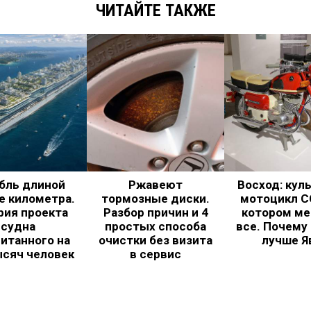
ЧИТАЙТЕ ТАКЖЕ
бль длиной
Ржавеют
Восход: кул
е километра.
тормозные диски.
мотоцикл С
рия проекта
Разбор причин и 4
котором ме
судна
простых способа
все. Почему
итанного на
очистки без визита
лучше Я
ысяч человек
в сервис