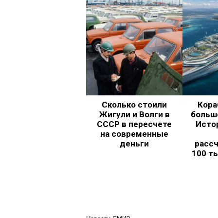
Сколько стоили
Кора
Жигули и Волги в
больш
СССР в пересчете
Исто
на современные
деньги
рассч
100 т