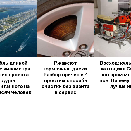
бль длиной
Ржавеют
Восход: кул
е километра.
тормозные диски.
мотоцикл С
рия проекта
Разбор причин и 4
котором ме
судна
простых способа
все. Почему
итанного на
очистки без визита
лучше Я
ысяч человек
в сервис