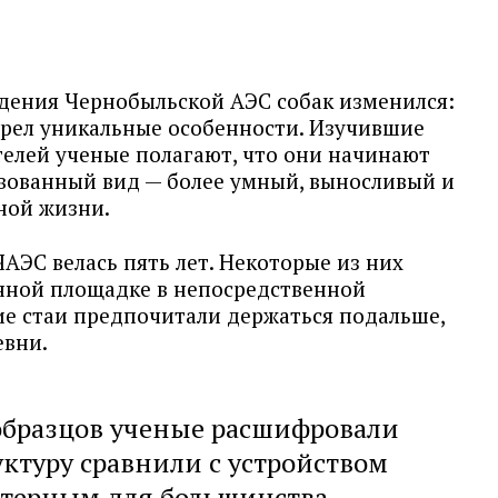
дения Чернобыльской АЭС собак изменился:
обрел уникальные особенности. Изучившие
телей ученые полагают, что они начинают
вованный вид — более умный, выносливый и
ной жизни.
ЧАЭС велась пять лет. Некоторые из них
ной площадке в непосредственной
ие стаи предпочитали держаться подальше,
евни.
 образцов ученые расшифровали
уктуру сравнили с устройством
ктерным для большинства