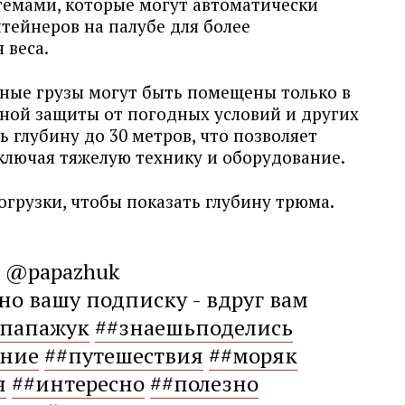
темами, которые могут автоматически
тейнеров на палубе для более
 веса.
нные грузы могут быть помещены только в
ной защиты от погодных условий и других
 глубину до 30 метров, что позволяет
включая тяжелую технику и оборудование.
огрузки, чтобы показать глубину трюма.
@papazhuk
о вашу подписку - вдруг вам
#папажук
##знаешьподелись
ение
##путешествия
##моряк
я
##интересно
##полезно