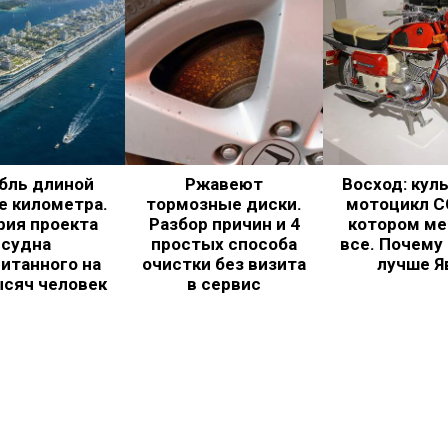
бль длиной
Ржавеют
Восход: кул
е километра.
тормозные диски.
мотоцикл С
рия проекта
Разбор причин и 4
котором ме
судна
простых способа
все. Почему
итанного на
очистки без визита
лучше Я
ысяч человек
в сервис