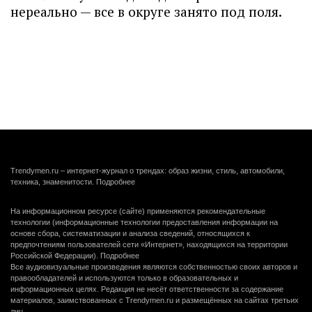
нереально — все в округе занято под поля.
Trendymen.ru – интернет-журнал о трендах: образ жизни, стиль, автомобили,
техника, знаменитости.
Подробнее
На информационном ресурсе (сайте) применяются рекомендательные
технологии (информационные технологии предоставления информации на
основе сбора, систематизации и анализа сведений, относящихся к
предпочтениям пользователей сети «Интернет», находящихся на территории
Российской Федерации).
Подробнее
Все аудиовизуальные произведения являются собственностью своих авторов и
правообладателей и используются только в образовательных и
информационных целях. Редакция не несёт ответственности за содержание
материалов, заимствованных с Trendymen.ru и размещённых на сайтах третьих
лиц.