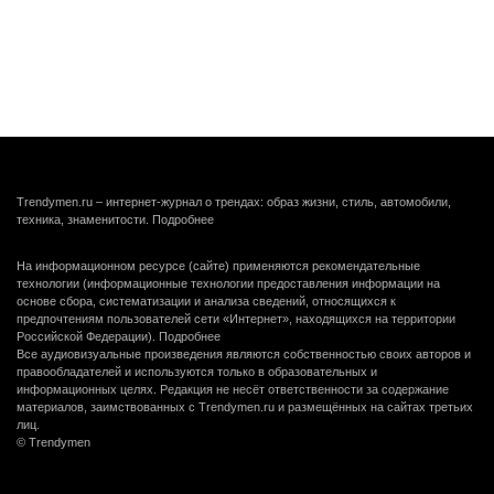
Trendymen.ru – интернет-журнал о трендах: образ жизни, стиль, автомобили,
техника, знаменитости.
Подробнее
На информационном ресурсе (сайте) применяются рекомендательные
технологии (информационные технологии предоставления информации на
основе сбора, систематизации и анализа сведений, относящихся к
предпочтениям пользователей сети «Интернет», находящихся на территории
Российской Федерации).
Подробнее
Все аудиовизуальные произведения являются собственностью своих авторов и
правообладателей и используются только в образовательных и
информационных целях. Редакция не несёт ответственности за содержание
материалов, заимствованных с Trendymen.ru и размещённых на сайтах третьих
лиц.
© Trendymen