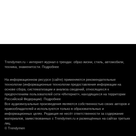
Trendymen.ru – интернет-журнал о трендах: образ жизни, стиль, автомобили,
техника, знаменитости.
Подробнее
На информационном ресурсе (сайте) применяются рекомендательные
технологии (информационные технологии предоставления информации на
основе сбора, систематизации и анализа сведений, относящихся к
предпочтениям пользователей сети «Интернет», находящихся на территории
Российской Федерации).
Подробнее
Все аудиовизуальные произведения являются собственностью своих авторов и
правообладателей и используются только в образовательных и
информационных целях. Редакция не несёт ответственности за содержание
материалов, заимствованных с Trendymen.ru и размещённых на сайтах третьих
лиц.
© Trendymen