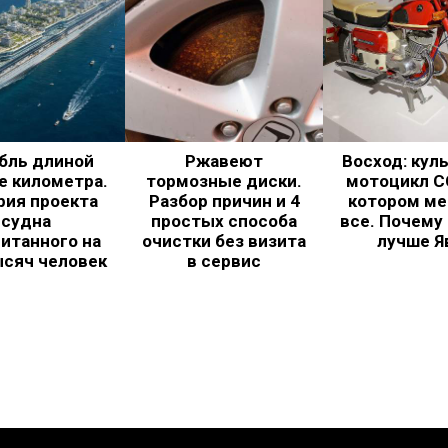
бль длиной
Ржавеют
Восход: кул
е километра.
тормозные диски.
мотоцикл С
рия проекта
Разбор причин и 4
котором ме
судна
простых способа
все. Почему
итанного на
очистки без визита
лучше Я
ысяч человек
в сервис