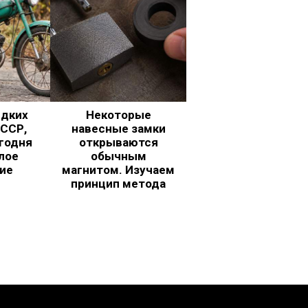
едких
Некоторые
ССР,
навесные замки
годня
открываются
лое
обычным
ие
магнитом. Изучаем
принцип метода