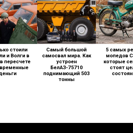
ько стоили
Самый большой
5 самых р
и и Волги в
самосвал мира. Как
мопедов С
в пересчете
устроен
которые се
овременные
БелАЗ-75710
стоят це
деньги
поднимающий 503
состоян
тонны