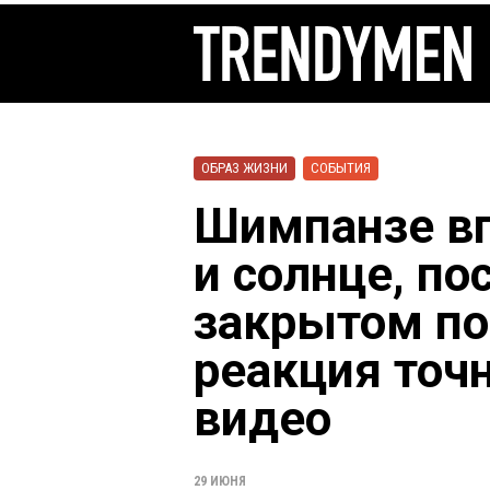
ОБРАЗ ЖИЗНИ
СОБЫТИЯ
Шимпанзе вп
и солнце, по
закрытом по
реакция точн
видео
29 ИЮНЯ