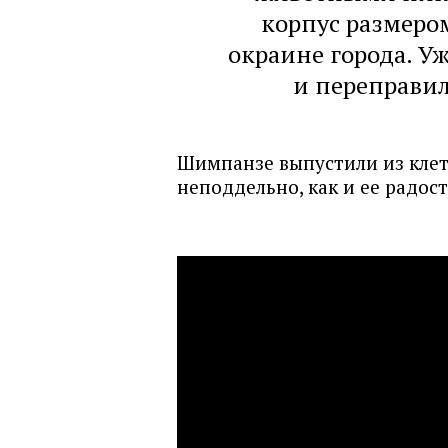
корпус размеро
окраине города. У
и переправи
Шимпанзе выпустили из клет
неподдельно, как и ее радос