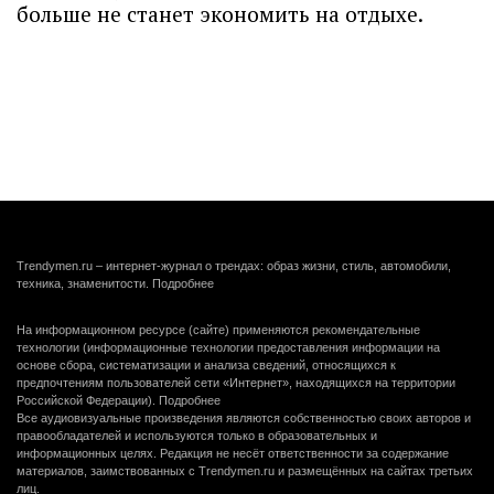
больше не станет экономить на отдыхе.
Trendymen.ru – интернет-журнал о трендах: образ жизни, стиль, автомобили,
техника, знаменитости.
Подробнее
На информационном ресурсе (сайте) применяются рекомендательные
технологии (информационные технологии предоставления информации на
основе сбора, систематизации и анализа сведений, относящихся к
предпочтениям пользователей сети «Интернет», находящихся на территории
Российской Федерации).
Подробнее
Все аудиовизуальные произведения являются собственностью своих авторов и
правообладателей и используются только в образовательных и
информационных целях. Редакция не несёт ответственности за содержание
материалов, заимствованных с Trendymen.ru и размещённых на сайтах третьих
лиц.