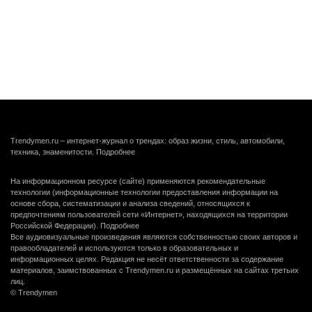
Trendymen.ru – интернет-журнал о трендах: образ жизни, стиль, автомобили,
техника, знаменитости.
Подробнее
На информационном ресурсе (сайте) применяются рекомендательные
технологии (информационные технологии предоставления информации на
основе сбора, систематизации и анализа сведений, относящихся к
предпочтениям пользователей сети «Интернет», находящихся на территории
Российской Федерации).
Подробнее
Все аудиовизуальные произведения являются собственностью своих авторов и
правообладателей и используются только в образовательных и
информационных целях. Редакция не несёт ответственности за содержание
материалов, заимствованных с Trendymen.ru и размещённых на сайтах третьих
лиц.
© Trendymen