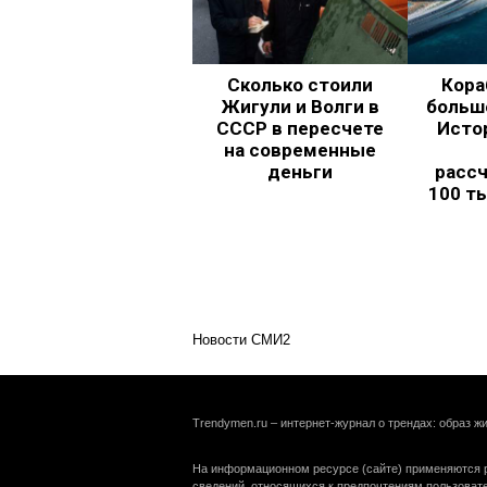
Сколько стоили
Кора
Жигули и Волги в
больш
СССР в пересчете
Исто
на современные
деньги
рассч
100 т
Новости СМИ2
Trendymen.ru – интернет-журнал о трендах: образ жи
На информационном ресурсе (сайте) применяются р
сведений, относящихся к предпочтениям пользоват