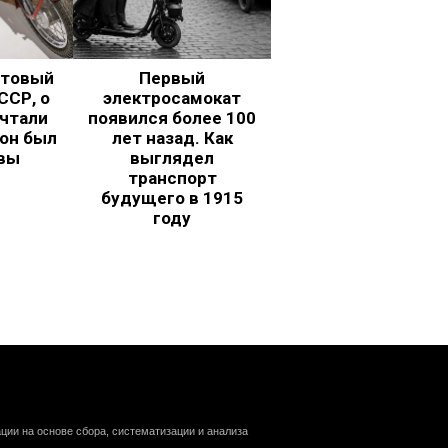
ьтовый
Первый
ССР, о
электросамокат
чтали
появился более 100
 он был
лет назад. Как
вы
выглядел
транспорт
будущего в 1915
году
ии на основе сбора, систематизации и анализа