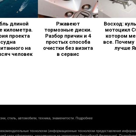
бль длиной
Ржавеют
Восход: кул
е километра.
тормозные диски.
мотоцикл С
рия проекта
Разбор причин и 4
котором ме
судна
простых способа
все. Почему
итанного на
очистки без визита
лучше Я
ысяч человек
в сервис
зни, стиль, автомобили, техника, знаменитости.
Подробнее
екомендательные технологии (информационные технологии предоставления информац
елей сети «Интернет», находящихся на территории Российской Федерации).
Подробнее