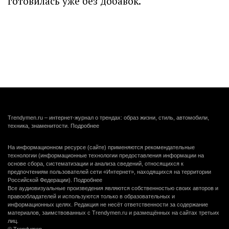
готовилась уже без добавок.
Trendymen.ru – интернет-журнал о трендах: образ жизни, стиль, автомобили,
техника, знаменитости.
Подробнее
На информационном ресурсе (сайте) применяются рекомендательные
технологии (информационные технологии предоставления информации на
основе сбора, систематизации и анализа сведений, относящихся к
предпочтениям пользователей сети «Интернет», находящихся на территории
Российской Федерации).
Подробнее
Все аудиовизуальные произведения являются собственностью своих авторов и
правообладателей и используются только в образовательных и
информационных целях. Редакция не несёт ответственности за содержание
материалов, заимствованных с Trendymen.ru и размещённых на сайтах третьих
лиц.