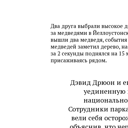
Два друга выбрали высокое 
за медведями в Йеллоустонс
вышли два медведя, события 
медведей заметил дерево, на
за 2 секунды поднялся на 15
присаживаясь рядом.
Дэвид Дрюон и е
уединенную 
национально
Сотрудники парка
вели себя остор
объяснив, что че