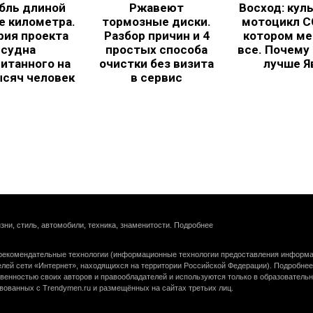
бль длиной
Ржавеют
Восход: кул
е километра.
тормозные диски.
мотоцикл С
рия проекта
Разбор причин и 4
котором ме
судна
простых способа
все. Почему
итанного на
очистки без визита
лучше Я
ысяч человек
в сервис
зни, стиль, автомобили, техника, знаменитости.
Подробнее
екомендательные технологии (информационные технологии предоставления информац
елей сети «Интернет», находящихся на территории Российской Федерации).
Подробнее
венностью своих авторов и правообладателей и используются только в образователь
вованных с Trendymen.ru и размещённых на сайтах третьих лиц.