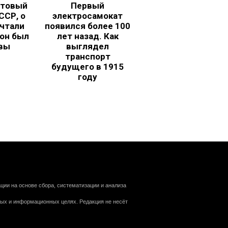
ьтовый
Первый
ССР, о
электросамокат
чтали
появился более 100
 он был
лет назад. Как
вы
выглядел
транспорт
будущего в 1915
году
ии на основе сбора, систематизации и анализа
ных и информационных целях. Редакция не несёт