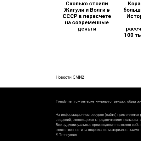
Сколько стоили
Кора
Жигули и Волги в
больш
СССР в пересчете
Исто
на современные
деньги
рассч
100 т
Новости СМИ2
Trendymen.ru – интернет-журнал о трендах: образ жи
На информационном ресурсе (сайте) применяются р
сведений, относящихся к предпочтениям пользоват
Все аудиовизуальные произведения являются собст
ответственности за содержание материалов, заимст
© Trendymen