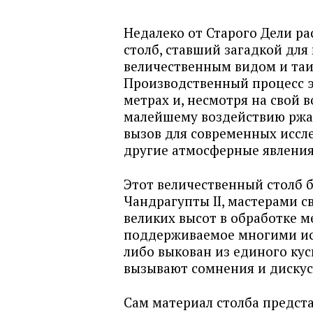
Недалеко от Старого Дели р
столб, ставший загадкой дл
величественным видом и та
Производственный процесс эт
метрах и, несмотря на свой в
малейшему воздействию ржа
вызов для современных иссле
другие атмосферные явления 
Этот величественный столб б
Чандрагупты II, мастерами с
великих высот в обработке м
поддерживаемое многими исс
либо выкован из единого кус
вызывают сомнения и дискус
Сам материал столба предста