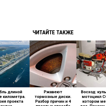
ЧИТАЙТЕ ТАКЖЕ
бль длиной
Ржавеют
Восход: кул
е километра.
тормозные диски.
мотоцикл С
рия проекта
Разбор причин и 4
котором ме