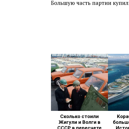
Большую часть партии купили
Сколько стоили
Кора
Жигули и Волги в
больш
СССР в пересчете
Исто