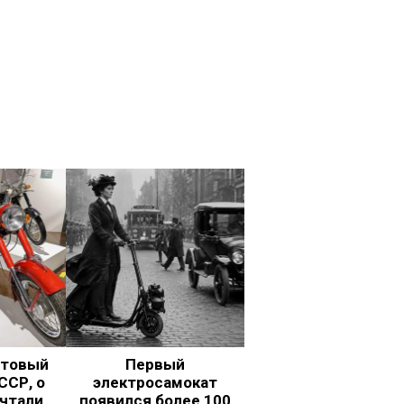
ьтовый
Первый
ССР, о
электросамокат
чтали
появился более 100