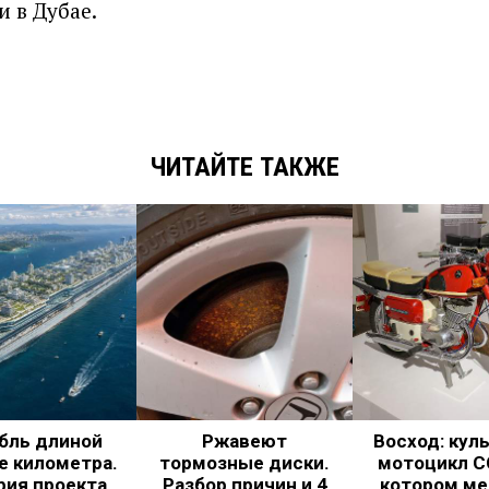
 в Дубае.
ЧИТАЙТЕ ТАКЖЕ
бль длиной
Ржавеют
Восход: кул
е километра.
тормозные диски.
мотоцикл С
рия проекта
Разбор причин и 4
котором ме