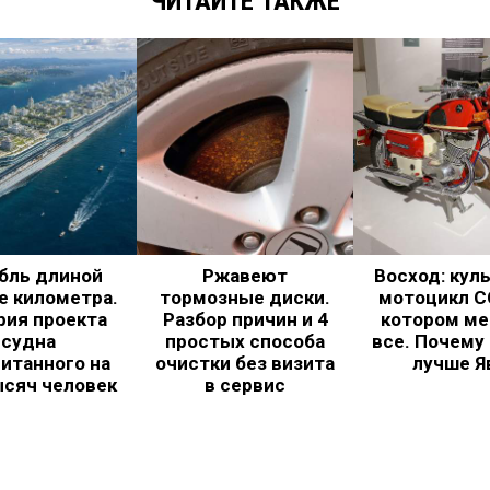
ЧИТАЙТЕ ТАКЖЕ
бль длиной
Ржавеют
Восход: кул
е километра.
тормозные диски.
мотоцикл С
рия проекта
Разбор причин и 4
котором ме
судна
простых способа
все. Почему
итанного на
очистки без визита
лучше Я
ысяч человек
в сервис