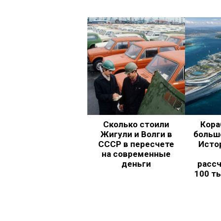
Сколько стоили
Кора
Жигули и Волги в
больш
СССР в пересчете
Исто
на современные
деньги
рассч
100 т