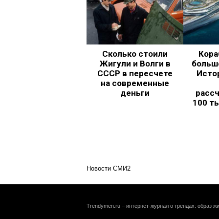
Сколько стоили
Кора
Жигули и Волги в
больш
СССР в пересчете
Исто
на современные
деньги
рассч
100 т
Новости СМИ2
Trendymen.ru – интернет-журнал о трендах: образ жи