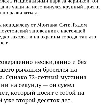
ился в Национальный парк за черникой. Он
да из чащи на него кинулся крупный гризли
ьно развиваться.
 неподалеку от Монтана-Сити. Рядом
лоустонский заповедник с настоящей
дко заходят и на окраины города, так что
ыкли.
совершенно неожиданно и без
щего рычания бросился на
а. Однако 72-летний мужчина
 ни на секунду — он сумел
ет, который носит с собой на
й уже второй десяток лет.