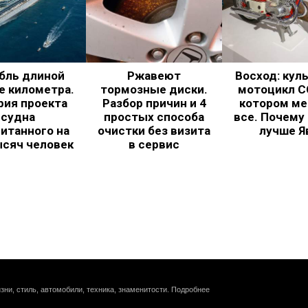
бль длиной
Ржавеют
Восход: кул
е километра.
тормозные диски.
мотоцикл С
рия проекта
Разбор причин и 4
котором ме
судна
простых способа
все. Почему
итанного на
очистки без визита
лучше Я
ысяч человек
в сервис
зни, стиль, автомобили, техника, знаменитости.
Подробнее