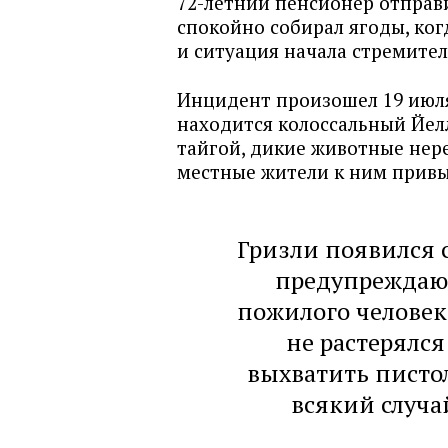
72-летний пенсионер отправ
спокойно собирал ягоды, ког
и ситуация начала стремител
Инцидент произошел 19 июля
находится колоссальный Йел
тайгой, дикие животные нере
местные жители к ним прив
Гризли появился 
предупреждаю
пожилого человек
не растерялся
выхватить пистол
всякий случа