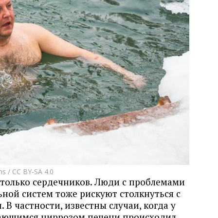
ns
/
CC BY-SA 4.0
только сердечников. Люди с проблемами
ной систем тоже рискуют столкнуться с
В частности, известны случаи, когда у
нающимся циррозом печени происходил