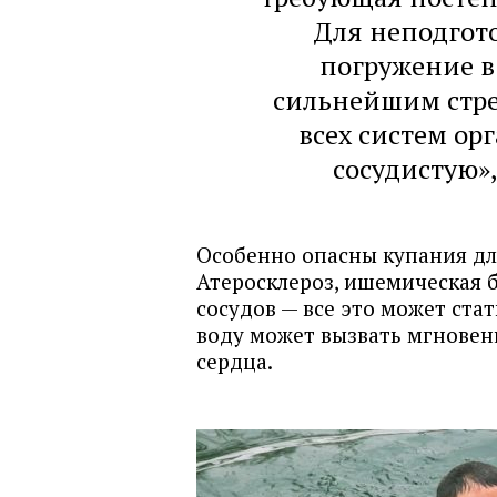
Для неподгото
погружение в
сильнейшим стре
всех систем ор
сосудистую»
Особенно опасны купания дл
Атеросклероз, ишемическая б
сосудов — все это может ста
воду может вызвать мгновенн
сердца.