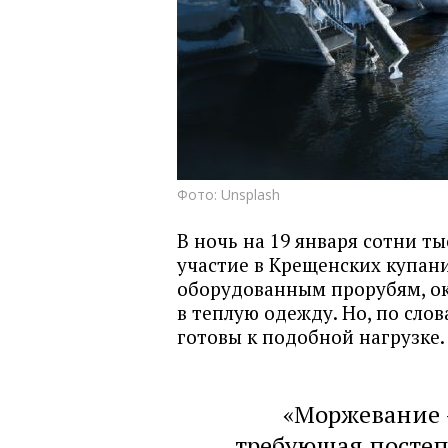
Фото: Unsplash
В ночь на 19 января сотни т
участие в Крещенских купан
оборудованным прорубям, ок
в теплую одежду. Но, по сло
готовы к подобной нагрузке.
«Моржевание —
требующая постеп