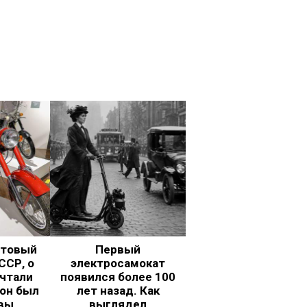
ьтовый
Первый
ССР, о
электросамокат
чтали
появился более 100
 он был
лет назад. Как
вы
выглядел