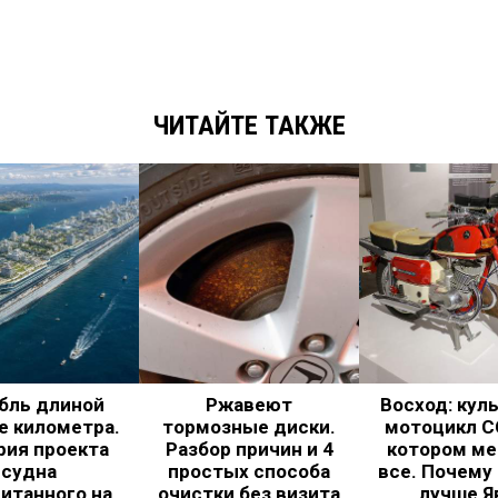
ЧИТАЙТЕ ТАКЖЕ
бль длиной
Ржавеют
Восход: кул
е километра.
тормозные диски.
мотоцикл С
рия проекта
Разбор причин и 4
котором ме
судна
простых способа
все. Почему
итанного на
очистки без визита
лучше Я