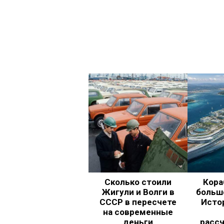
Сколько стоили
Кора
Жигули и Волги в
больш
СССР в пересчете
Исто
на современные
деньги
рассч