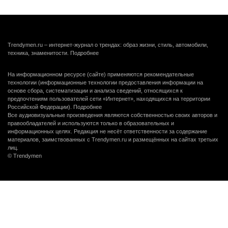
Trendymen.ru – интернет-журнал о трендах: образ жизни, стиль, автомобили,
техника, знаменитости.
Подробнее
На информационном ресурсе (сайте) применяются рекомендательные
технологии (информационные технологии предоставления информации на
основе сбора, систематизации и анализа сведений, относящихся к
предпочтениям пользователей сети «Интернет», находящихся на территории
Российской Федерации).
Подробнее
Все аудиовизуальные произведения являются собственностью своих авторов и
правообладателей и используются только в образовательных и
информационных целях. Редакция не несёт ответственности за содержание
материалов, заимствованных с Trendymen.ru и размещённых на сайтах третьих
лиц.
© Trendymen