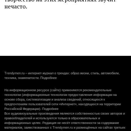
нечасто.
Trendymen.ru – интернет-журнал о трендах: образ жизни, стиль, автомобили,
техника, знаменитости.
Подробнее
На информационном ресурсе (сайте) применяются рекомендательные
технологии (информационные технологии предоставления информации на
основе сбора, систематизации и анализа сведений, относящихся к
предпочтениям пользователей сети «Интернет», находящихся на территории
Российской Федерации).
Подробнее
Все аудиовизуальные произведения являются собственностью своих авторов и
правообладателей и используются только в образовательных и
информационных целях. Редакция не несёт ответственности за содержание
материалов, заимствованных с Trendymen.ru и размещённых на сайтах третьих