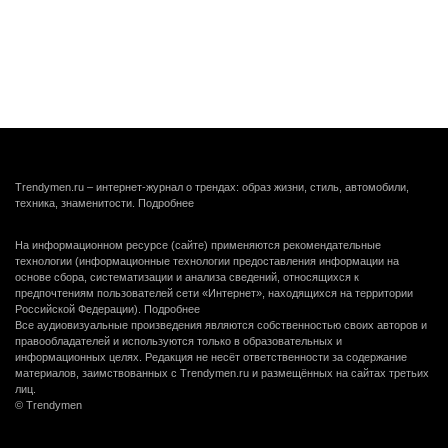
Trendymen.ru – интернет-журнал о трендах: образ жизни, стиль, автомобили,
техника, знаменитости.
Подробнее
На информационном ресурсе (сайте) применяются рекомендательные
технологии (информационные технологии предоставления информации на
основе сбора, систематизации и анализа сведений, относящихся к
предпочтениям пользователей сети «Интернет», находящихся на территории
Российской Федерации).
Подробнее
Все аудиовизуальные произведения являются собственностью своих авторов и
правообладателей и используются только в образовательных и
информационных целях. Редакция не несёт ответственности за содержание
материалов, заимствованных с Trendymen.ru и размещённых на сайтах третьих
лиц.
© Trendymen