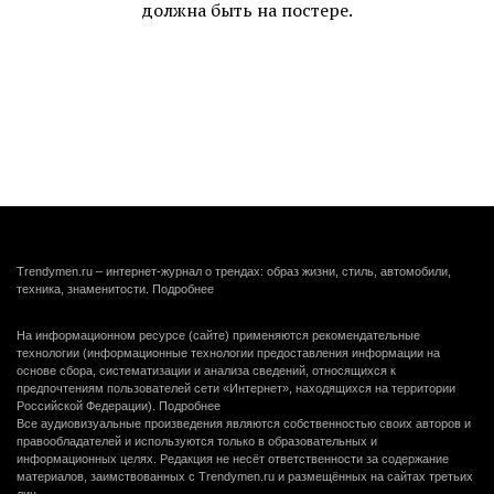
должна быть на постере.
Trendymen.ru – интернет-журнал о трендах: образ жизни, стиль, автомобили,
техника, знаменитости.
Подробнее
На информационном ресурсе (сайте) применяются рекомендательные
технологии (информационные технологии предоставления информации на
основе сбора, систематизации и анализа сведений, относящихся к
предпочтениям пользователей сети «Интернет», находящихся на территории
Российской Федерации).
Подробнее
Все аудиовизуальные произведения являются собственностью своих авторов и
правообладателей и используются только в образовательных и
информационных целях. Редакция не несёт ответственности за содержание
материалов, заимствованных с Trendymen.ru и размещённых на сайтах третьих
лиц.