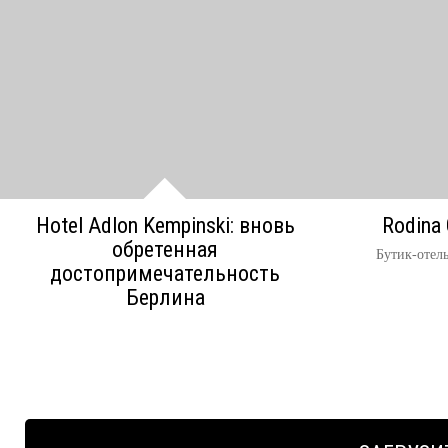
Hotel Adlon Kempinski: вновь
Rodina 
обретенная
Бутик-отел
достопримечательность
Берлина