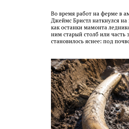
Во время работ на ферме в 
Джеймс Бристл наткнулся на
как останки мамонта леднико
ним старый столб или часть 
становилось яснее: под почв