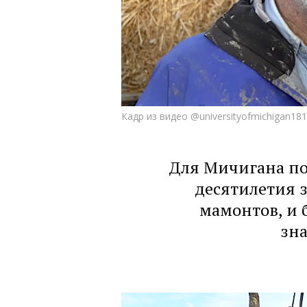
Кадр из видео @universityofmichigan18
Для Мичигана по
десятилетия з
мамонтов, и 
зна