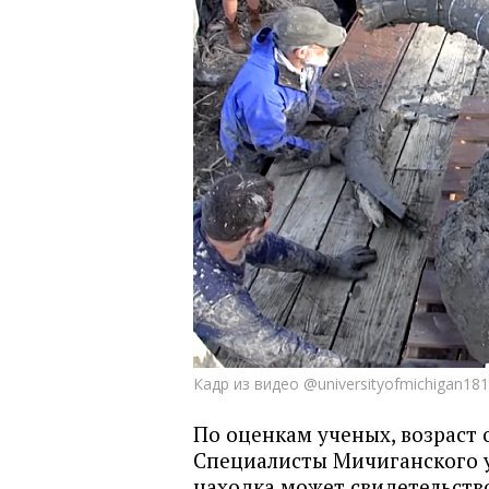
Кадр из видео @universityofmichigan18
По оценкам ученых, возраст 
Специалисты Мичиганского у
находка может свидетельств