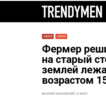
НАУКА
НАУКА
Фермер реши
на старый ст
землей леж
возрастом 1
ВАСИЛИЙ КАЗАНОВСКИЙ
,
27 ИЮНЯ