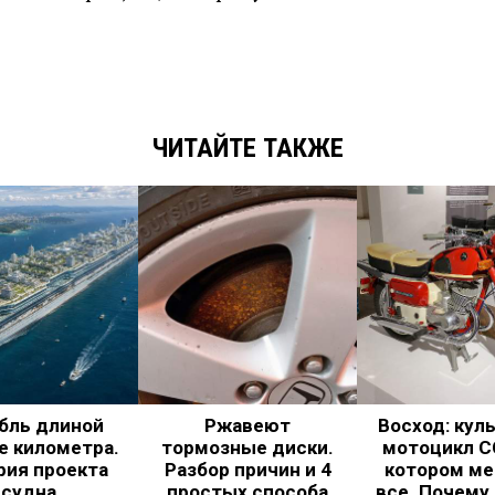
ЧИТАЙТЕ ТАКЖЕ
бль длиной
Ржавеют
Восход: кул
е километра.
тормозные диски.
мотоцикл С
рия проекта
Разбор причин и 4
котором ме
судна
простых способа
все. Почему