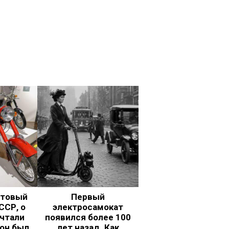
ьтовый
Первый
ССР, о
электросамокат
чтали
появился более 100
 он был
лет назад. Как