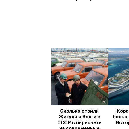
Сколько стоили
Кора
Жигули и Волги в
больш
СССР в пересчете
Исто
на современные