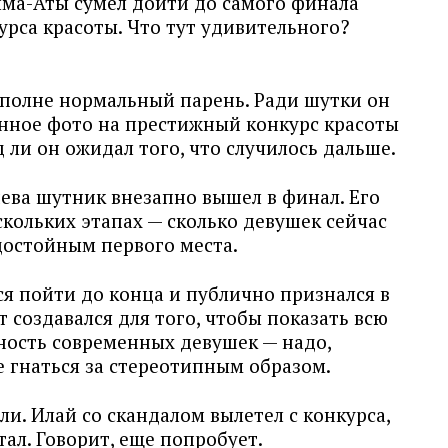
ма-Аты сумел дойти до самого финала
рса красоты. Что тут удивительного?
вполне нормальный парень. Ради шутки он
нное фото на престижный конкурс красоты
д ли он ожидал того, что случилось дальше.
ва шутник внезапно вышел в финал. Его
скольких этапах — сколько девушек сейчас
достойным первого места.
я пойти до конца и публично признался в
т создавался для того, чтобы показать всю
ность современных девушек — надо,
не гнаться за стереотипным образом.
и. Илай со скандалом вылетел с конкурса,
тал. Говорит, еще попробует.