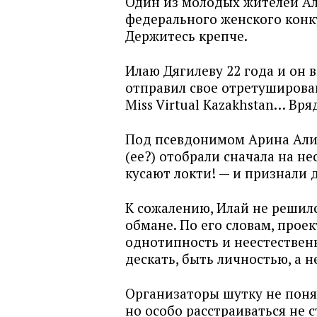
Один из молодых жителей Ал
федерального женского конку
Держитесь крепче.
Илаю Дягилеву 22 года и он 
отправил свое отретуширова
Miss Virtual Kazakhstan… Вря
Под псевдонимом Арина Алие
(ее?) отобрали сначала на не
кусают локти! — и признали 
К сожалению, Илай не решилс
обмане. По его словам, проек
однотипность и неестествен
дескать, быть личностью, а 
Организаторы шутку не понял
но особо расстраиваться не с