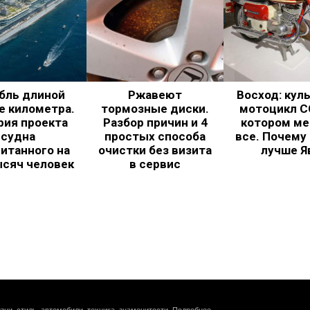
бль длиной
Ржавеют
Восход: кул
е километра.
тормозные диски.
мотоцикл С
рия проекта
Разбор причин и 4
котором ме
судна
простых способа
все. Почему
итанного на
очистки без визита
лучше Я
ысяч человек
в сервис