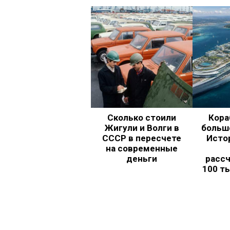
Сколько стоили
Кора
Жигули и Волги в
больш
СССР в пересчете
Исто
на современные
деньги
рассч
100 т