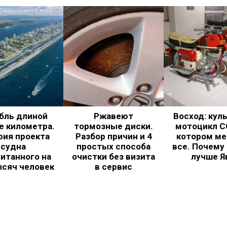
бль длиной
Ржавеют
Восход: кул
е километра.
тормозные диски.
мотоцикл С
рия проекта
Разбор причин и 4
котором ме
судна
простых способа
все. Почему
итанного на
очистки без визита
лучше Я
ысяч человек
в сервис