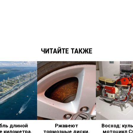
ЧИТАЙТЕ ТАКЖЕ
бль длиной
Ржавеют
Восход: кул
е километра.
тормозные диски.
мотоцикл С