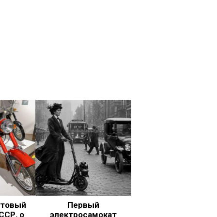
ьтовый
Первый
ССР, о
электросамокат