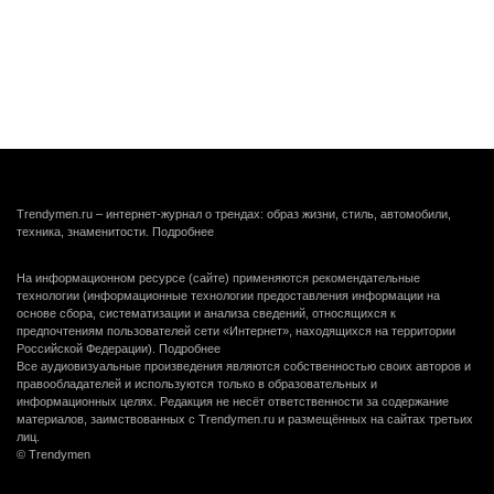
Trendymen.ru – интернет-журнал о трендах: образ жизни, стиль, автомобили,
техника, знаменитости.
Подробнее
На информационном ресурсе (сайте) применяются рекомендательные
технологии (информационные технологии предоставления информации на
основе сбора, систематизации и анализа сведений, относящихся к
предпочтениям пользователей сети «Интернет», находящихся на территории
Российской Федерации).
Подробнее
Все аудиовизуальные произведения являются собственностью своих авторов и
правообладателей и используются только в образовательных и
информационных целях. Редакция не несёт ответственности за содержание
материалов, заимствованных с Trendymen.ru и размещённых на сайтах третьих
лиц.
© Trendymen