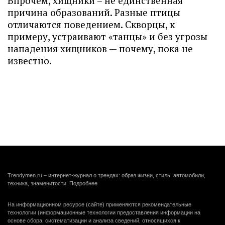
Впрочем, хищники – не единственная
причина образований. Разные птицы
отличаются поведением. Скворцы, к
примеру, устраивают «танцы» и без угрозы
нападения хищников — почему, пока не
известно.
Trendymen.ru – интернет-журнал о трендах: образ жизни, стиль, автомобили,
техника, знаменитости.
Подробнее
На информационном ресурсе (сайте) применяются рекомендательные
технологии (информационные технологии предоставления информации на
основе сбора, систематизации и анализа сведений, относящихся к