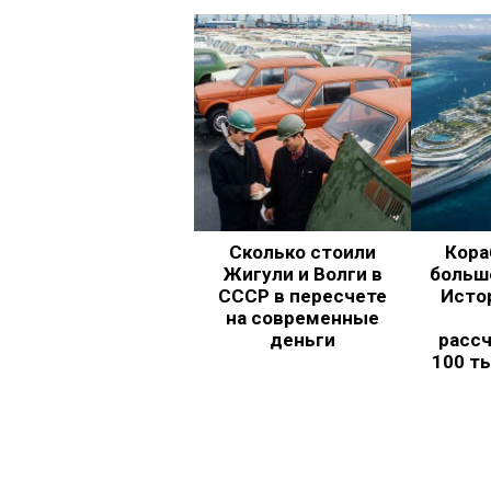
Сколько стоили
Кора
Жигули и Волги в
больш
СССР в пересчете
Исто
на современные
деньги
рассч
100 т