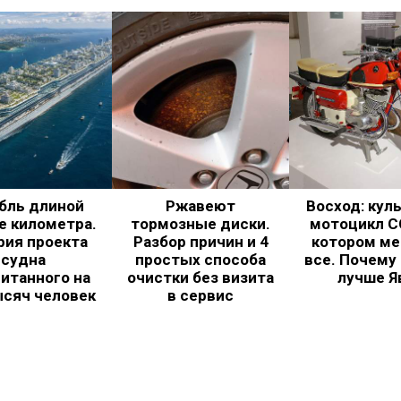
бль длиной
Ржавеют
Восход: кул
е километра.
тормозные диски.
мотоцикл С
рия проекта
Разбор причин и 4
котором ме
судна
простых способа
все. Почему
итанного на
очистки без визита
лучше Я
ысяч человек
в сервис