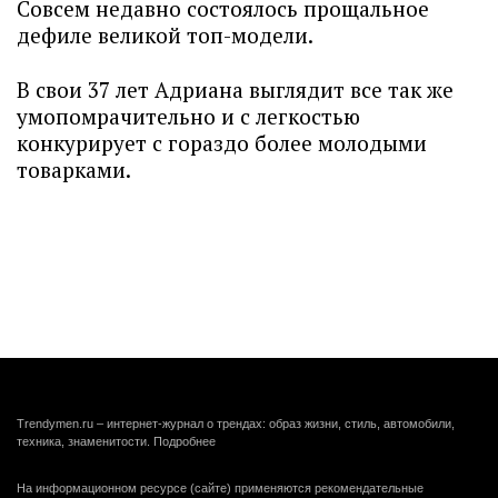
Совсем недавно состоялось прощальное
дефиле великой топ-модели.
В свои 37 лет Адриана выглядит все так же
умопомрачительно и с легкостью
конкурирует с гораздо более молодыми
товарками.
Trendymen.ru – интернет-журнал о трендах: образ жизни, стиль, автомобили,
техника, знаменитости.
Подробнее
На информационном ресурсе (сайте) применяются рекомендательные