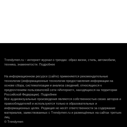
Trendymen.ru – интернет-журнал о трендах: образ жизни, стиль, автомобили,
техника, знаменитости.
Подробнее
На информационном ресурсе (сайте) применяются рекомендательные
технологии (информационные технологии предоставления информации на
основе сбора, систематизации и анализа сведений, относящихся к
предпочтениям пользователей сети «Интернет», находящихся на территории
Российской Федерации).
Подробнее
Все аудиовизуальные произведения являются собственностью своих авторов и
правообладателей и используются только в образовательных и
информационных целях. Редакция не несёт ответственности за содержание
материалов, заимствованных с Trendymen.ru и размещённых на сайтах третьих
лиц.
© Trendymen