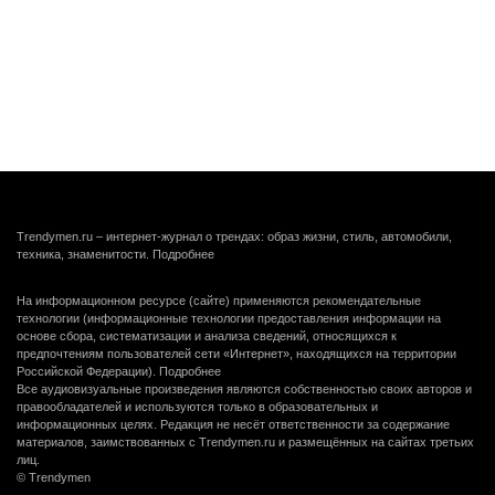
Trendymen.ru – интернет-журнал о трендах: образ жизни, стиль, автомобили,
техника, знаменитости.
Подробнее
На информационном ресурсе (сайте) применяются рекомендательные
технологии (информационные технологии предоставления информации на
основе сбора, систематизации и анализа сведений, относящихся к
предпочтениям пользователей сети «Интернет», находящихся на территории
Российской Федерации).
Подробнее
Все аудиовизуальные произведения являются собственностью своих авторов и
правообладателей и используются только в образовательных и
информационных целях. Редакция не несёт ответственности за содержание
материалов, заимствованных с Trendymen.ru и размещённых на сайтах третьих
лиц.
© Trendymen