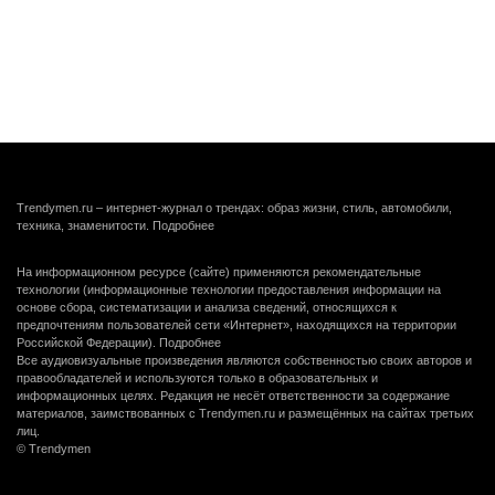
Trendymen.ru – интернет-журнал о трендах: образ жизни, стиль, автомобили,
техника, знаменитости.
Подробнее
На информационном ресурсе (сайте) применяются рекомендательные
технологии (информационные технологии предоставления информации на
основе сбора, систематизации и анализа сведений, относящихся к
предпочтениям пользователей сети «Интернет», находящихся на территории
Российской Федерации).
Подробнее
Все аудиовизуальные произведения являются собственностью своих авторов и
правообладателей и используются только в образовательных и
информационных целях. Редакция не несёт ответственности за содержание
материалов, заимствованных с Trendymen.ru и размещённых на сайтах третьих
лиц.
© Trendymen