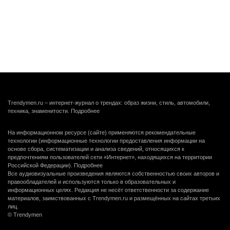
Trendymen.ru – интернет-журнал о трендах: образ жизни, стиль, автомобили,
техника, знаменитости.
Подробнее
На информационном ресурсе (сайте) применяются рекомендательные
технологии (информационные технологии предоставления информации на
основе сбора, систематизации и анализа сведений, относящихся к
предпочтениям пользователей сети «Интернет», находящихся на территории
Российской Федерации).
Подробнее
Все аудиовизуальные произведения являются собственностью своих авторов и
правообладателей и используются только в образовательных и
информационных целях. Редакция не несёт ответственности за содержание
материалов, заимствованных с Trendymen.ru и размещённых на сайтах третьих
лиц.
© Trendymen