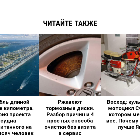
ЧИТАЙТЕ ТАКЖЕ
бль длиной
Ржавеют
Восход: кул
е километра.
тормозные диски.
мотоцикл С
рия проекта
Разбор причин и 4
котором ме
судна
простых способа
все. Почему
итанного на
очистки без визита
лучше Я
ысяч человек
в сервис