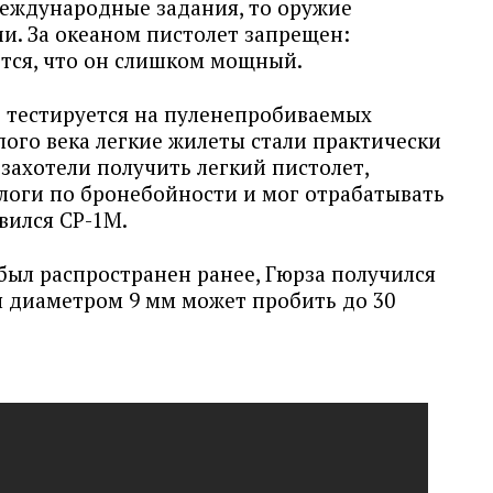
международные задания, то оружие
ии. За океаном пистолет запрещен:
тся, что он слишком мощный.
е тестируется на пуленепробиваемых
лого века легкие жилеты стали практически
захотели получить легкий пистолет,
логи по бронебойности и мог отрабатывать
явился СР-1М.
был распространен ранее, Гюрза получился
я диаметром 9 мм может пробить до 30