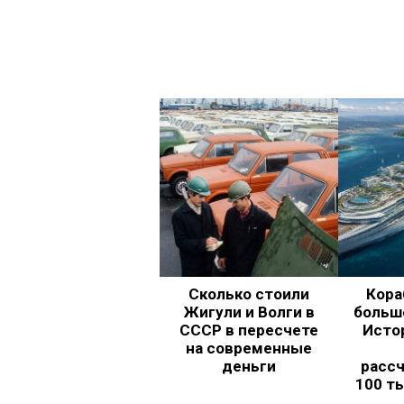
Сколько стоили
Кора
Жигули и Волги в
больш
СССР в пересчете
Исто
на современные
деньги
рассч
100 т