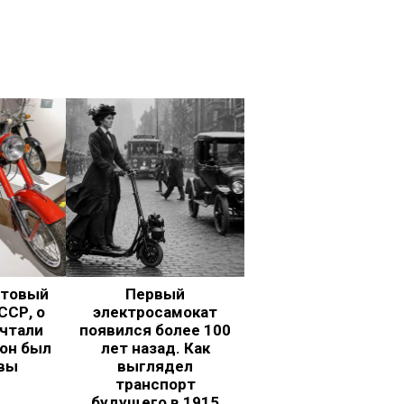
ьтовый
Первый
ССР, о
электросамокат
чтали
появился более 100
 он был
лет назад. Как
вы
выглядел
транспорт
будущего в 1915