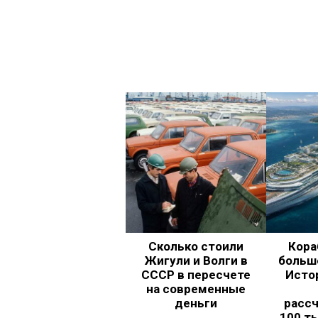
Сколько стоили
Кора
Жигули и Волги в
больш
СССР в пересчете
Исто
на современные
деньги
рассч
100 т