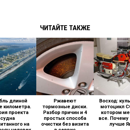
ЧИТАЙТЕ ТАКЖЕ
бль длиной
Ржавеют
Восход: кул
е километра.
тормозные диски.
мотоцикл С
рия проекта
Разбор причин и 4
котором ме
судна
простых способа
все. Почему
итанного на
очистки без визита
лучше Я
ысяч человек
в сервис