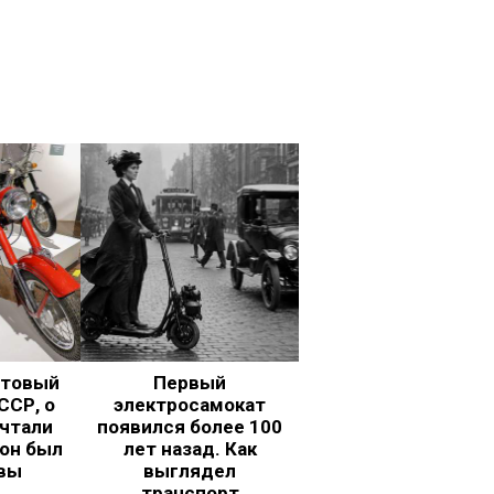
ьтовый
Первый
ССР, о
электросамокат
чтали
появился более 100
 он был
лет назад. Как
вы
выглядел
транспорт