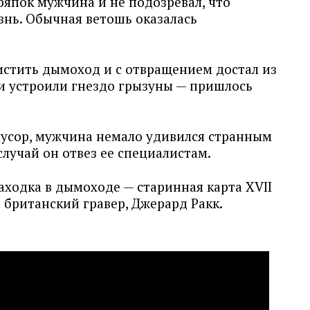
ряпок мужчина и не подозревал, что
знь. Обычная ветошь оказалась
стить дымоход и с отвращением достал из
ри устроили гнездо грызуны — пришлось
усор, мужчина немало удивился странным
случай он отвез ее специалистам.
находка в дымоходе — старинная карта XVII
 британский гравер, Джерард Ракк.