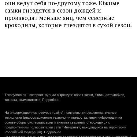
они ведут себя по-другому тоже. Южные
самки гнездятся в сезон дождей и
производят меньше яиц, чем северные
крокодилы, которые гнездятся в сухой сезон.
Trendymen.ru – интернет-журнал о трендах: образ жизни, стиль, автомобили,
техника, знаменитости.
Подробнее
На информационном ресурсе (сайте) применяются рекомендательные
технологии (информационные технологии предоставления информации на
основе сбора, систематизации и анализа сведений, относящихся к
предпочтениям пользователей сети «Интернет», находящихся на территории
Российской Федерации).
Подробнее