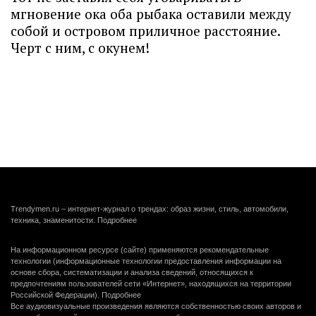
мгновение ока оба рыбака оставили между
собой и островом приличное расстояние.
Черт с ним, с окунем!
Trendymen.ru – интернет-журнал о трендах: образ жизни, стиль, автомобили,
техника, знаменитости.
Подробнее
На информационном ресурсе (сайте) применяются рекомендательные
технологии (информационные технологии предоставления информации на
основе сбора, систематизации и анализа сведений, относящихся к
предпочтениям пользователей сети «Интернет», находящихся на территории
Российской Федерации).
Подробнее
Все аудиовизуальные произведения являются собственностью своих авторов и